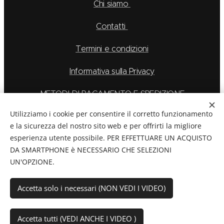
Chi siamo
Contatti
Termini e condizioni
Informativa sulla Privacy
METODI DI PAGAMENTO E SPEDIZIONE
Utilizziamo i cookie per consentire il corretto funzionamento
e la sicurezza del nostro sito web e per offrirti la migliore
esperienza utente possibile. PER EFFETTUARE UN ACQUISTO
La Feu S.r.l. via Caduti Delle Alpi Apuane 6, Borgo San
DA SMARTPHONE è NECESSARIO CHE SELEZIONI
Dalmazzo CN, Telefono: 0171/265569
UN'OPZIONE.
C.F./P.Iva:
03894760044
Cookies
Accetta solo i necessari (NON VEDI I VIDEO)
Aggiungi al carrello
Accetta tutti (VEDI ANCHE I VIDEO )