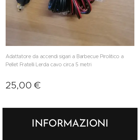
Adattatore da accendi sigari a Barbecue Pirolitico a
Pellet Fratelli Lerda cavo circa 5 metri
25,00
€
INFORMAZIONI