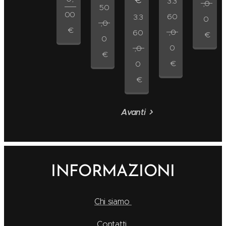
3.3
,0
50
00
60
3.3
0
,0
€
,0
60
€
0
0
,0
€
€
0
€
Avanti
INFORMAZIONI
Chi siamo
Contatti