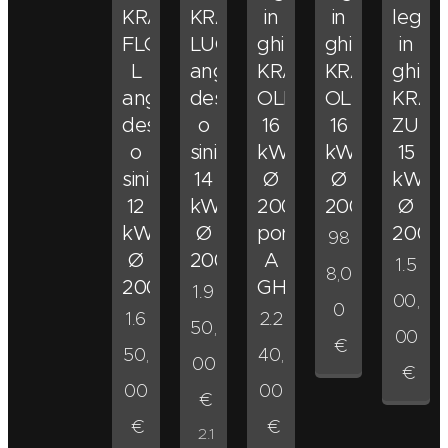
KRATKI
KRATKI
in
in
legna
FLOKI
LUCY
ghisa
ghisa
in
L
angolo
KRATKI
KRATKI
ghisa
angolo
destro
OLIWIA
OLIWIA
KRAT
destro
o
16
16
ZUZI
o
sinistro
kW
kW
15
sinistro
14
Ø
Ø
kW
12
kW
200
200
Ø
kW
Ø
porta
200
98
Ø
200
A
1.5
8,0
200
GHIGLIOTTINA
1.9
00,
0
1.6
2.2
50,
00
€
50,
40,
00
€
00
00
€
€
€
2.1