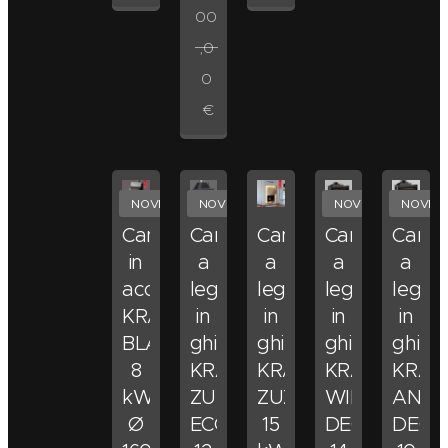
00
,0
0
€
NOVITA'
NOVITA'
NOVITA'
NOVITA
Camino
Camino
Camino
Camino
Cami
in
a
a
a
a
acciaio
legna
legna
legna
legna
KRATKI
in
in
in
in
BLANKA
ghisa
ghisa
ghisa
ghisa
8
KRATKI
KRATKI
KRATKI
KRAT
kW
ZUZIA
ZUZIA
WIKTOR
ANTE
Ø
ECO
15
DECO
DECO