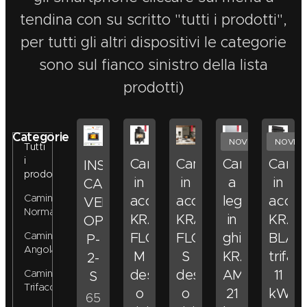
tendina con su scritto "tutti i prodotti",
per tutti gli altri dispositivi le categorie
sono sul fianco sinistro della lista
prodotti)
Categorie
NOVITA'
NOVITA
Tutti
i
Camino
Camino
Camino
Cami
INSERTO
prodotti
in
in
a
in
CAMINO
Camini
acciaio
acciaio
legna
acciai
VENTILATO
Normali
KRATKI
KRATKI
in
KRAT
OPTIMUM
Camini
FLOKI
FLOKI
ghisa
BLAN
P-
Angolari
M
S
KRATKI
trifac
2-
destra
destra
AMELIA
11
Camini
S
Trifacciali
o
o
21
kW
65