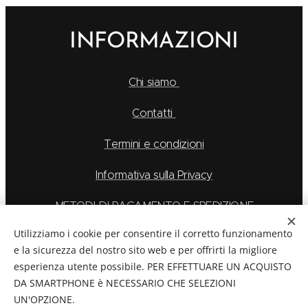
INFORMAZIONI
Chi siamo
Contatti
Termini e condizioni
Informativa sulla Privacy
METODI DI PAGAMENTO E SPEDIZIONE
Utilizziamo i cookie per consentire il corretto funzionamento
e la sicurezza del nostro sito web e per offrirti la migliore
esperienza utente possibile. PER EFFETTUARE UN ACQUISTO
La Feu S.r.l. via Caduti Delle Alpi Apuane 6, Borgo San
DA SMARTPHONE è NECESSARIO CHE SELEZIONI
Dalmazzo CN, Telefono: 0171/265569
UN'OPZIONE.
C.F./P.Iva:
03894760044