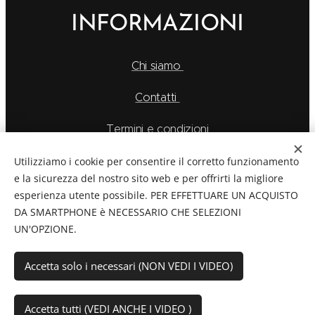
INFORMAZIONI
Chi siamo
Contatti
Termini e condizioni
Informativa sulla Privacy
Utilizziamo i cookie per consentire il corretto funzionamento
e la sicurezza del nostro sito web e per offrirti la migliore
METODI DI PAGAMENTO E SPEDIZIONE
esperienza utente possibile. PER EFFETTUARE UN ACQUISTO
DA SMARTPHONE è NECESSARIO CHE SELEZIONI
UN'OPZIONE.
Accetta solo i necessari (NON VEDI I VIDEO)
La Feu S.r.l. via Caduti Delle Alpi Apuane 6, Borgo San
Dalmazzo CN, Telefono: 0171/265569
C.F./P.Iva:
03894760044
Accetta tutti (VEDI ANCHE I VIDEO )