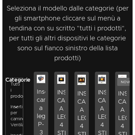
Seleziona il modello dalle categorie (per
gli smartphone cliccare sul menù a
tendina con su scritto "tutti i prodotti",
per tutti gli altri dispositivi le categorie
sono sul fianco sinistro della lista
prodotti)
Categorie
NOVITA
Tutti
i
Inserto
INSERTO
INSERTO
INSERTO
INSE
prodotti
camino
CAMINO
CAMINO
CAMINO
CAMI
Inserti
a
A
A
A
A
per
legna
LEGNA
LEGNA
LEGNA
LEGN
camino
P-
4
4
Ventilati
4
4
3
STELLE
STELLE
STELLE
STEL