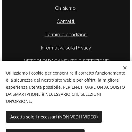
Chi siamo
Contatti
Termini e condizioni
Informativa sulla Privacy
METODI DI PAGAMENTO E SPEDIZIONE
Utilizziamo i cookie per consentire il corretto funzionamento
e la sicurezza del nostro sito web e per offrirti la migliore
esperienza utente possibile. PER EFFETTUARE UN ACQUISTO
La Feu S.r.l. via Caduti Delle Alpi Apuane 6, Borgo San
DA SMARTPHONE è NECESSARIO CHE SELEZIONI
Dalmazzo CN, Telefono: 0171/265569
UN'OPZIONE.
C.F./P.Iva:
03894760044
Cookies
Accetta solo i necessari (NON VEDI I VIDEO)