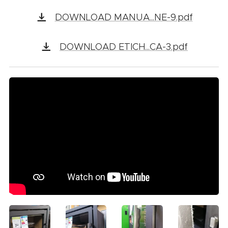
DOWNLOAD MANUA...NE-9.pdf
DOWNLOAD ETICH...CA-3.pdf