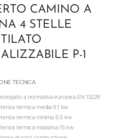
ERTO CAMINO A
NA 4 STELLE
TILATO
ALIZZABILE P-1
IONE TECNICA
ologato a normativa europea EN 13229
tenza termica media 9,1 kw
tenza termica minima 6,5 kw
tenza termica massima 15 kw
stema di post combustione