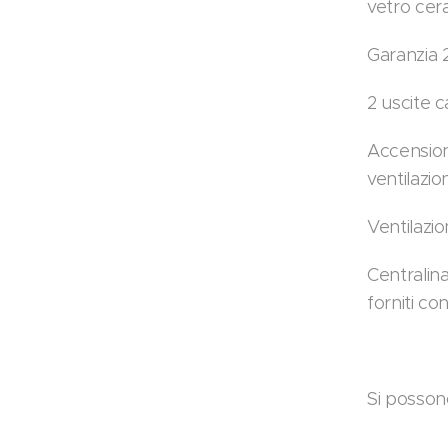
vetro cer
Garanzia 
2 uscite 
Accension
ventilazio
Ventilazi
Centralina
forniti con
Si posson