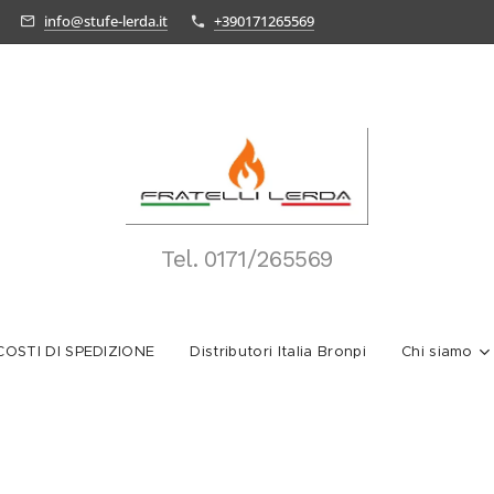
info@stufe-lerda.it
+390171265569
Tel.
0171/265569
OSTI DI SPEDIZIONE
Distributori Italia Bronpi
Chi siamo