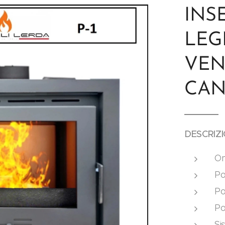
INS
LEG
VEN
CAN
DESCRIZ
Om
Po
Po
Po
Si