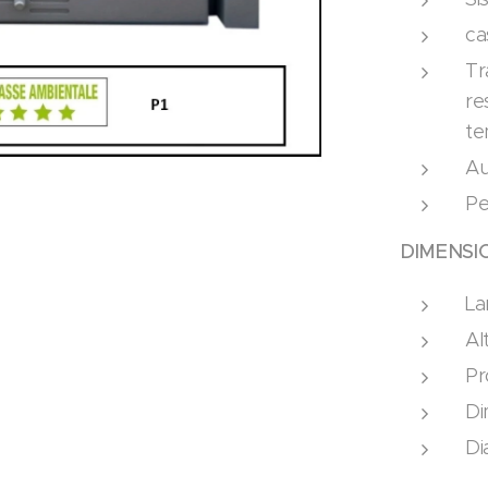
ca
Tr
re
te
Au
Pe
DIMENSI
La
Al
Pr
Di
Di