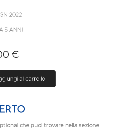
GN 2022
A 5 ANNI
00
€
giungi al carrello
SERTO
optional che puoi trovare nella sezione