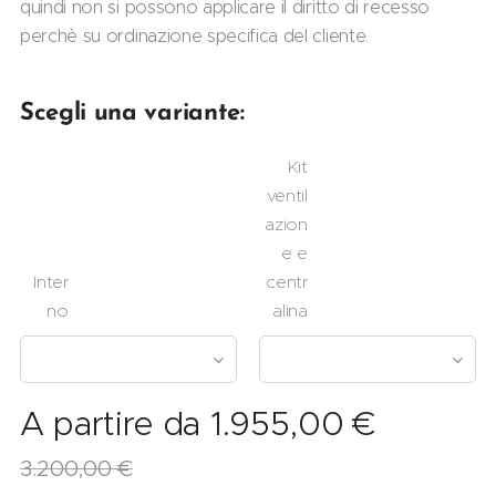
quindi non si possono applicare il diritto di recesso
perchè su ordinazione specifica del cliente.
Scegli una variante:
Kit
ventil
azion
e e
Inter
centr
no
alina
A partire da
1.955,00
€
3.200,00
€