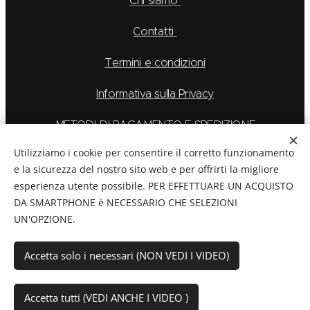
Chi siamo
Contatti
Termini e condizioni
Informativa sulla Privacy
METODI DI PAGAMENTO E SPEDIZIONE
Utilizziamo i cookie per consentire il corretto funzionamento
e la sicurezza del nostro sito web e per offrirti la migliore
esperienza utente possibile. PER EFFETTUARE UN ACQUISTO
La Feu S.r.l. via Caduti Delle Alpi Apuane 6, Borgo San
DA SMARTPHONE è NECESSARIO CHE SELEZIONI
Dalmazzo CN, Telefono: 0171/265569
UN'OPZIONE.
C.F./P.Iva:
03894760044
Cookies
Accetta solo i necessari (NON VEDI I VIDEO)
Aggiungi al carrello
Accetta tutti (VEDI ANCHE I VIDEO )