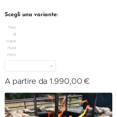
Scegli una variante:
Telo
di
cope
rtura
nero
A partire da
1.990,00
€