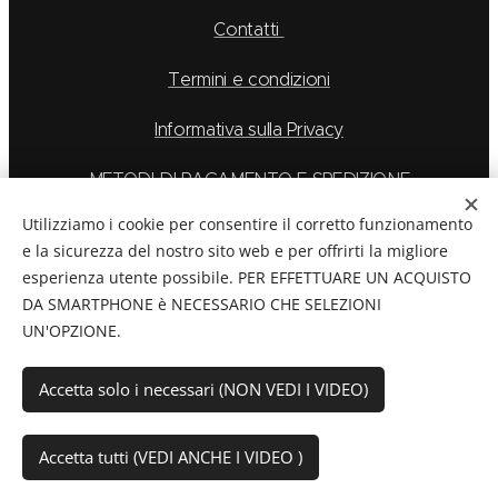
Contatti
Termini e condizioni
Informativa sulla Privacy
METODI DI PAGAMENTO E SPEDIZIONE
Utilizziamo i cookie per consentire il corretto funzionamento
e la sicurezza del nostro sito web e per offrirti la migliore
esperienza utente possibile. PER EFFETTUARE UN ACQUISTO
La Feu S.r.l. via Caduti Delle Alpi Apuane 6, Borgo San
DA SMARTPHONE è NECESSARIO CHE SELEZIONI
Dalmazzo CN, Telefono: 0171/265569
UN'OPZIONE.
C.F./P.Iva:
03894760044
Cookies
Accetta solo i necessari (NON VEDI I VIDEO)
Aggiungi al carrello
Accetta tutti (VEDI ANCHE I VIDEO )