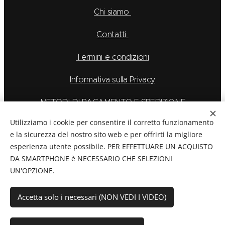
Chi siamo
Contatti
Termini e condizioni
Informativa sulla Privacy
METODI DI PAGAMENTO E SPEDIZIONE
Utilizziamo i cookie per consentire il corretto funzionamento
e la sicurezza del nostro sito web e per offrirti la migliore
esperienza utente possibile. PER EFFETTUARE UN ACQUISTO
La Feu S.r.l. via Caduti Delle Alpi Apuane 6, Borgo San
DA SMARTPHONE è NECESSARIO CHE SELEZIONI
Dalmazzo CN, Telefono: 0171/265569
UN'OPZIONE.
C.F./P.Iva:
03894760044
Cookies
Accetta solo i necessari (NON VEDI I VIDEO)