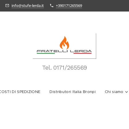
info@stufe-lerda.it
+390171265569
Tel.
0171/265569
OSTI DI SPEDIZIONE
Distributori Italia Bronpi
Chi siamo