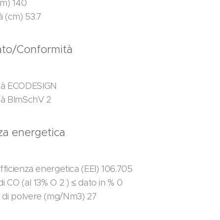
cm) 140
à (cm) 53.7
cato/Conformità
tà ECODESIGN
tà BImSchV 2
nza energetica
efficienza energetica (EEI) 106.705
di CO (al 13% O 2 ) ≤ dato in % 0
 di polvere (mg/Nm3) 27