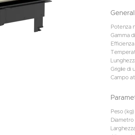
Genera
Potenza n
Gamma di 
Efficienza
Temperatu
Lunghezza
Griglie d
Campo att
Parametr
Peso (kg)
Diametro 
Larghezza