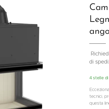
Cami
Legn
ango
Richiede
di sped
4 stelle d
Eccezional
tecnici, p
questa lin