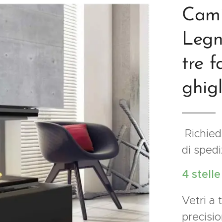
Cami
Legna
tre 
ghig
Richiede
di sped
4 stell
Vetri a 
precisio