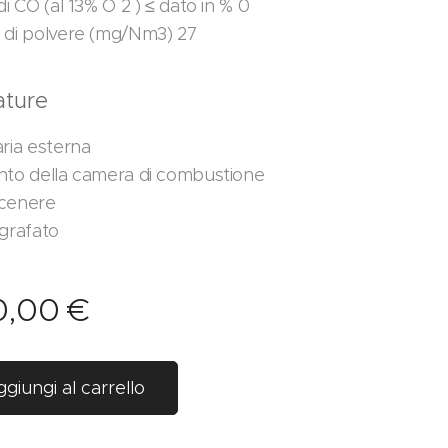
di CO (al 13% O 2 ) ≤ dato in % 0
 di polvere (mg/Nm3) 27
ature
aria esterna
nto della camera di combustione
 cenere
igrafato
0,00
€
giungi al carrello