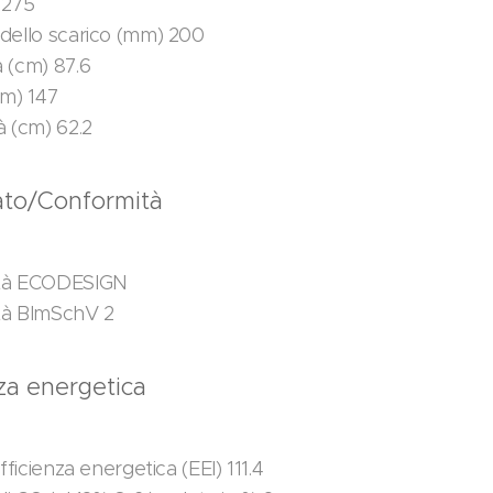
 275
dello scarico (mm) 200
 (cm) 87.6
cm) 147
à (cm) 62.2
cato/Conformità
tà ECODESIGN
tà BImSchV 2
nza energetica
efficienza energetica (EEI) 111.4