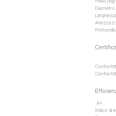
Peso (kg)
Diametro 
Larghezza
Altezza (
Profondit
Certifi
Conformi
Conformi
Efficie
A+
Indice di 