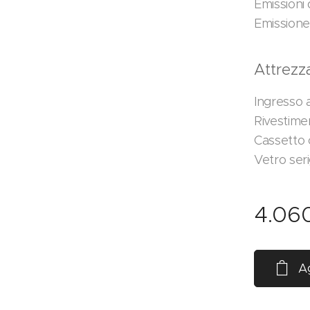
Emissioni 
Emissione
Attrezz
Ingresso 
Rivestime
Cassetto
Vetro ser
4.06
Ag