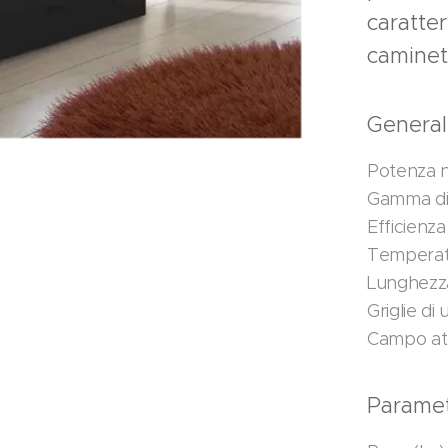
caratter
caminet
Genera
Potenza n
Gamma di 
Efficienza
Temperatu
Lunghezza
Griglie di
Campo att
Parametr