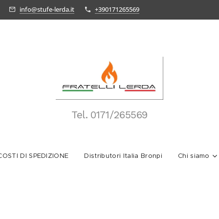
info@stufe-lerda.it
+390171265569
Tel.
0171/265569
OSTI DI SPEDIZIONE
Distributori Italia Bronpi
Chi siamo