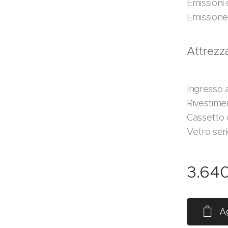
Emissioni 
Emissione
Attrezz
Ingresso 
Rivestime
Cassetto
Vetro ser
3.64
Ag