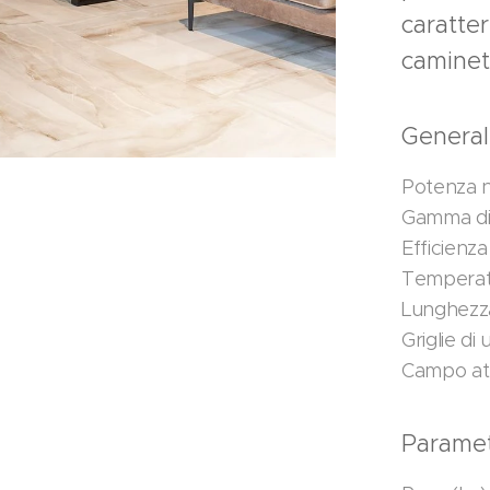
caratter
caminet
Genera
Potenza n
Gamma di 
Efficienza
Temperatu
Lunghezza
Griglie di
Campo att
Parametr