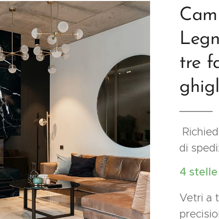
Cami
Legna
tre 
ghig
Richiede
di sped
4 stell
Vetri a 
precisio