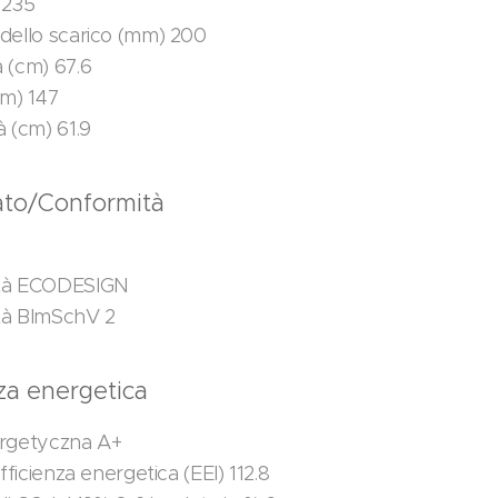
 235
dello scarico (mm) 200
 (cm) 67.6
cm) 147
à (cm) 61.9
cato/Conformità
tà ECODESIGN
tà BImSchV 2
nza energetica
ergetyczna A+
efficienza energetica (EEI) 112.8