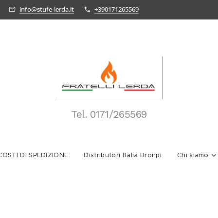
info@stufe-lerda.it
+390171265569
Tel.
0171/265569
OSTI DI SPEDIZIONE
Distributori Italia Bronpi
Chi siamo