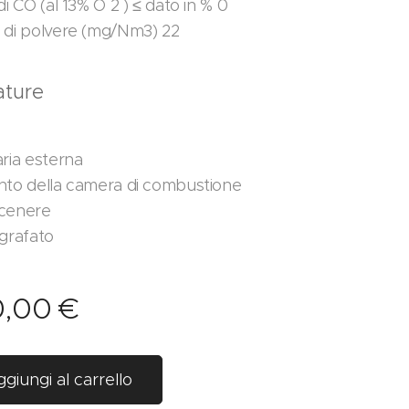
di CO (al 13% O 2 ) ≤ dato in % 0
 di polvere (mg/Nm3) 22
ature
aria esterna
nto della camera di combustione
 cenere
igrafato
0,00
€
giungi al carrello