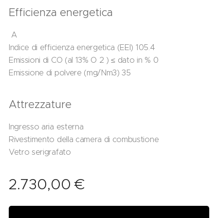
Efficienza energetica
A
Indice di efficienza energetica (EEI) 105.4
Emissioni di CO (al 13% O 2 ) ≤ dato in % 0
Emissione di polvere (mg/Nm3) 35
Attrezzature
Ingresso aria esterna
Rivestimento della camera di combustione
Vetro serigrafato
2.730,00
€