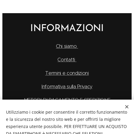
INFORMAZIONI
Chi siamo
Contatti
Termini e condizioni
Informativa sulla Privacy
METODI DI PAGAMENTO E SPEDIZIONE
Utilizziamo i cookie per consentire il corretto funzionamento
e la sicurezza del nostro sito web e per offrirti la migliore
esperienza utente possibile. PER EFFETTUARE UN ACQUISTO
La Feu S.r.l. via Caduti Delle Alpi Apuane 6, Borgo San
DA SMARTPHONE è NECESSARIO CHE SELEZIONI