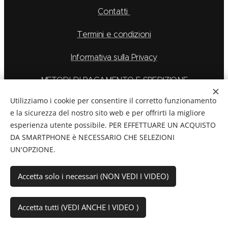
Contatti
Termini e condizioni
Informativa sulla Privacy
METODI DI PAGAMENTO E SPEDIZIONE
Utilizziamo i cookie per consentire il corretto funzionamento
e la sicurezza del nostro sito web e per offrirti la migliore
esperienza utente possibile. PER EFFETTUARE UN ACQUISTO
La Feu S.r.l. via Caduti Delle Alpi Apuane 6, Borgo San
DA SMARTPHONE è NECESSARIO CHE SELEZIONI
Dalmazzo CN, Telefono: 0171/265569
UN'OPZIONE.
C.F./P.Iva:
03894760044
Cookies
Accetta solo i necessari (NON VEDI I VIDEO)
Aggiungi al carrello
Accetta tutti (VEDI ANCHE I VIDEO )