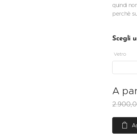
quindi non
perchè su 
Scegli u
Vetro
A par
2.900,
Ag