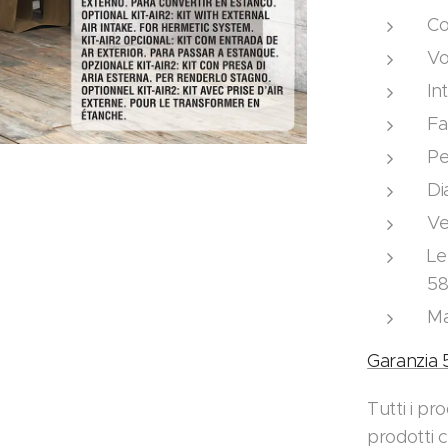
Co
Vo
In
Fa
Pe
Di
Ve
Le
5
Ma
Garanzia 
Tutti i pr
prodotti 