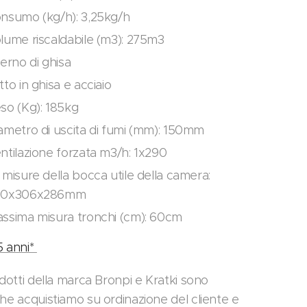
nsumo (kg/h): 3,25kg/h
lume riscaldabile (m3): 275m3
terno di ghisa
tto in ghisa e acciaio
so (Kg): 185kg
ametro di uscita di fumi (mm): 150mm
ntilazione forzata m3/h: 1x290
 misure della bocca utile della camera:
80x306x286mm
ssima misura tronchi (cm): 60cm
5 anni*
odotti della marca Bronpi e Kratki sono
che acquistiamo su ordinazione del cliente e