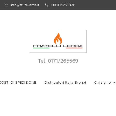
info@stufe-lerda.it
+390171265569
Tel.
0171/265569
OSTI DI SPEDIZIONE
Distributori Italia Bronpi
Chi siamo