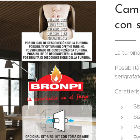
Cami
con 
La turbina 
Possibilit
serigrafat
Caratteris
Si
Si
Po
Re