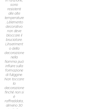
in funzione,
sono
resistenti
alle alte
temperature
. L`elemento
decorativo
non deve
bloccare il
bruciatore.
L`inseriment
o della
decorazione
nella
fiamma può
influire sulla
formazione
di fuliggine.
Non toccare
la
decorazione
finché non si
è
raffreddata,
almeno 30