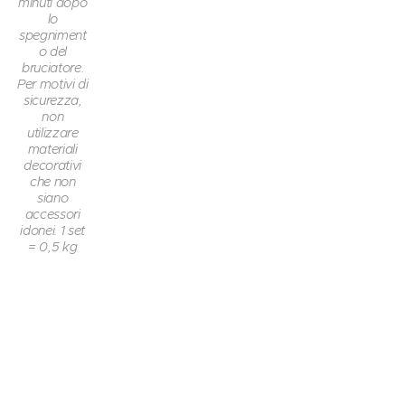
minuti dopo
lo
spegniment
o del
bruciatore.
Per motivi di
sicurezza,
non
utilizzare
materiali
decorativi
che non
siano
accessori
idonei. 1 set
= 0,5 kg