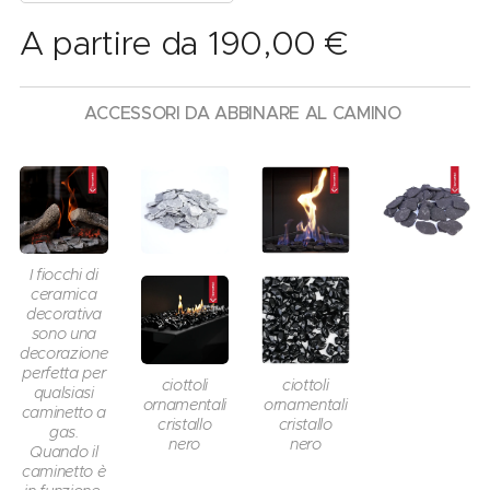
A partire da
190,00
€
ACCESSORI DA ABBINARE AL CAMINO
I fiocchi di
ceramica
decorativa
sono una
decorazione
perfetta per
ciottoli
ciottoli
qualsiasi
ornamentali
ornamentali
caminetto a
cristallo
cristallo
gas.
nero
nero
Quando il
caminetto è