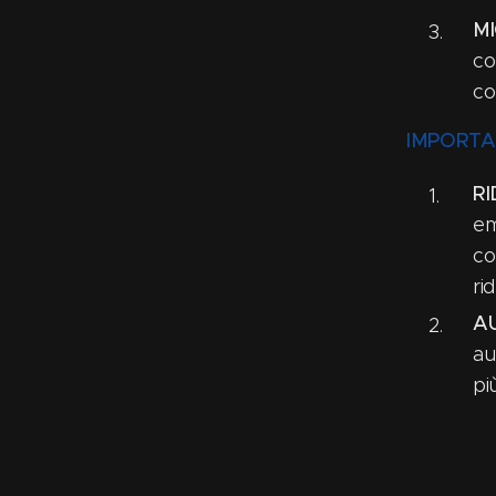
M
co
co
IMPORT
RI
em
co
ri
AU
au
pi