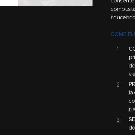
consente d
combustio
riducendo 
COME F
C
pr
de
vi
PR
la
co
ri
S
do