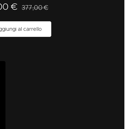
00
€
377,00
€
giungi al carrello