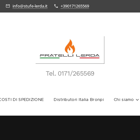
info@stufe-lerda.it
+390171265569
Tel.
0171/265569
OSTI DI SPEDIZIONE
Distributori Italia Bronpi
Chi siamo