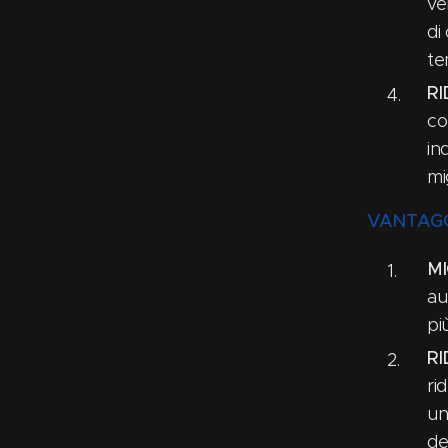
ve
di
te
RI
co
in
mi
VANTAGG
MI
au
pi
RI
ri
un
de