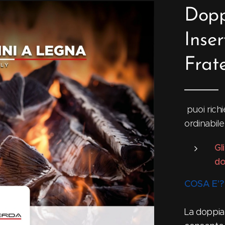
Dopp
Inse
Frate
puoi richi
ordinabil
Gl
do
COSA E'?
La doppia