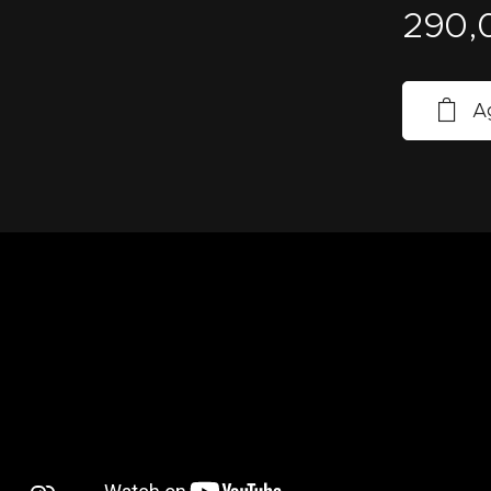
290,
Ag