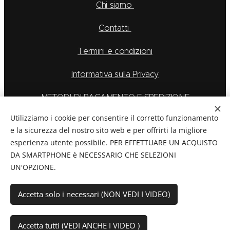
Chi siamo
Contatti
Termini e condizioni
Informativa sulla Privacy
METODI DI PAGAMENTO E SPEDIZIONE
Utilizziamo i cookie per consentire il corretto funzionamento
e la sicurezza del nostro sito web e per offrirti la migliore
esperienza utente possibile. PER EFFETTUARE UN ACQUISTO
La Feu S.r.l. via Caduti Delle Alpi Apuane 6, Borgo San
DA SMARTPHONE è NECESSARIO CHE SELEZIONI
Dalmazzo CN, Telefono: 0171/265569
UN'OPZIONE.
C.F./P.Iva:
03894760044
Cookies
Accetta solo i necessari (NON VEDI I VIDEO)
Aggiungi al carrello
Accetta tutti (VEDI ANCHE I VIDEO )