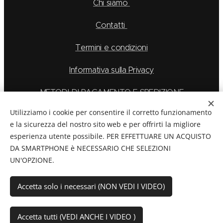
Chi siamo
Contatti
Termini e condizioni
Informativa sulla Privacy
METODI DI PAGAMENTO E SPEDIZIONE
Utilizziamo i cookie per consentire il corretto funzionamento
e la sicurezza del nostro sito web e per offrirti la migliore
esperienza utente possibile. PER EFFETTUARE UN ACQUISTO
La Feu S.r.l. via Caduti Delle Alpi Apuane 6, Borgo San
DA SMARTPHONE è NECESSARIO CHE SELEZIONI
Dalmazzo CN, Telefono: 0171/265569
UN'OPZIONE.
C.F./P.Iva:
03894760044
Cookies
Accetta solo i necessari (NON VEDI I VIDEO)
Aggiungi al carrello
Accetta tutti (VEDI ANCHE I VIDEO )