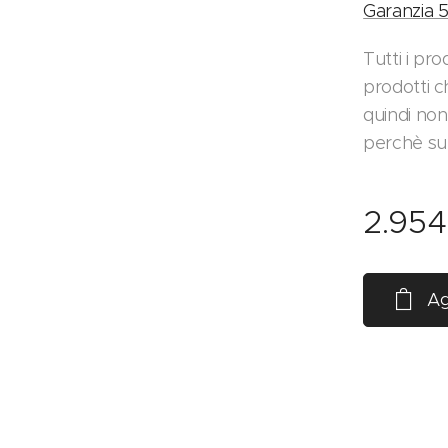
Garanzia 5
Tutti i pr
prodotti c
quindi non 
perchè su 
2.954
Ag