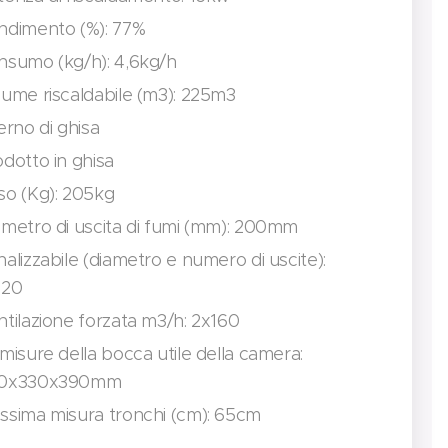
ndimento (%): 77%
nsumo (kg/h): 4,6kg/h
lume riscaldabile (m3): 225m3
erno di ghisa
dotto in ghisa
so (Kg): 205kg
ametro di uscita di fumi (mm): 200mm
alizzabile (diametro e numero di uscite):
120
tilazione forzata m3/h: 2x160
misure della bocca utile della camera:
0x330x390mm
ssima misura tronchi (cm): 65cm