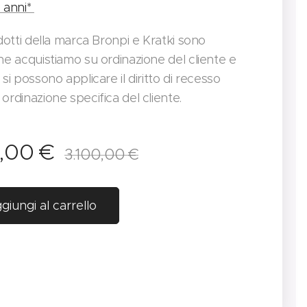
 anni*
odotti della marca Bronpi e Kratki sono
he acquistiamo su ordinazione del cliente e
si possono applicare il diritto di recesso
ordinazione specifica del cliente.
,00
€
3.100,00
€
giungi al carrello