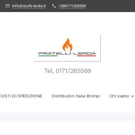
info@stufe-lerda.it
+390171265569
Tel.
0171/265569
OSTI DI SPEDIZIONE
Distributori Italia Bronpi
Chi siamo