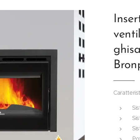
Inse
venti
ghis
Bron
Caratteris
Si
Sis
Sis
Po