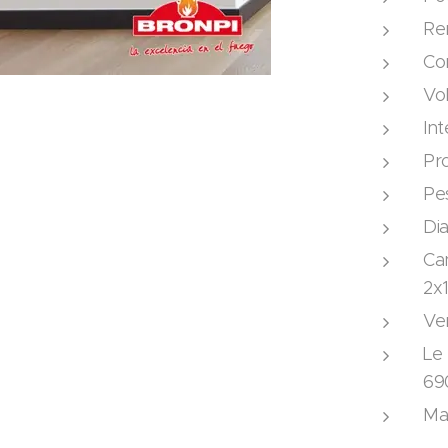
Re
Co
Vo
Int
Pro
Pe
Di
Can
2x
Ven
Le 
69
Ma