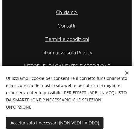
Chi siamo
Contatti
Termini e condizioni
Informativa sulla Privacy
METODI DI PAGAMENTO E SPEDIZIONE
Utilizziamo i cookie per consentire il corretto funzionamento
e la sicurezza del nostro sito web e per offrirti la migliore
esperienza utente possibile. PER EFFETTUARE UN ACQUISTO
La Feu S.r.l. via Caduti Delle Alpi Apuane 6, Borgo San
DA SMARTPHONE è NECESSARIO CHE SELEZIONI
Dalmazzo CN, Telefono: 0171/265569
UN'OPZIONE.
C.F./P.Iva:
03894760044
Cookies
Accetta solo i necessari (NON VEDI I VIDEO)