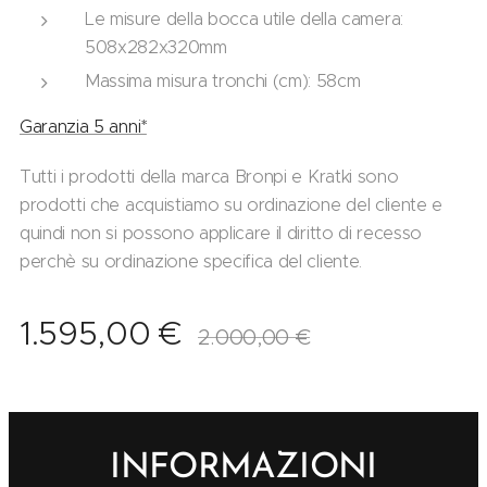
Le misure della bocca utile della camera:
508x282x320mm
Massima misura tronchi (cm): 58cm
Garanzia 5 anni*
Tutti i prodotti della marca Bronpi e Kratki sono
prodotti che acquistiamo su ordinazione del cliente e
quindi non si possono applicare il diritto di recesso
perchè su ordinazione specifica del cliente.
1.595,00
€
2.000,00
€
INFORMAZIONI