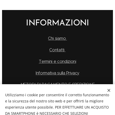
INFORMAZIONI
Chi siamo
Contatti
Termini e condizioni
Informativa sulla Privacy
METODI DI PAGAMENTO E SPEDIZIONE
Utilizziamo i cookie per consentire il corretto funzionamento
e la sicurezza del nostro sito web e per offrirti la migliore
esperienza utente possibile. PER EFFETTUARE UN ACQUISTO
La Feu S.r.l. via Caduti Delle Alpi Apuane 6, Borgo San
DA SMARTPHONE è NECESSARIO CHE SELEZIONI