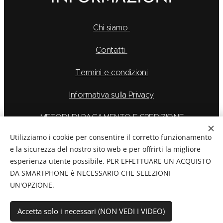
Chi siamo
Contatti
Termini e condizioni
Informativa sulla Privacy
METODI DI PAGAMENTO E SPEDIZIONE
Utilizziamo i cookie per consentire il corretto funzionamento
e la sicurezza del nostro sito web e per offrirti la migliore
esperienza utente possibile. PER EFFETTUARE UN ACQUISTO
La Feu S.r.l. via Caduti Delle Alpi Apuane 6, Borgo San
DA SMARTPHONE è NECESSARIO CHE SELEZIONI
Dalmazzo CN, Telefono: 0171/265569
UN'OPZIONE.
C.F./P.Iva:
03894760044
Cookies
Accetta solo i necessari (NON VEDI I VIDEO)