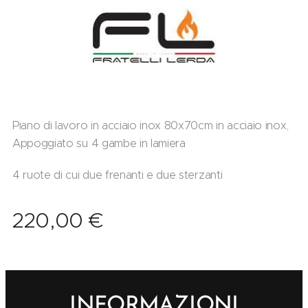
Piano di lavoro in acciaio inox 80x70cm in acciaio inox,
Appoggiato su 4 gambe in lamiera
4 ruote di cui due frenanti e due sterzanti
220,00
€
INFORMAZIONI