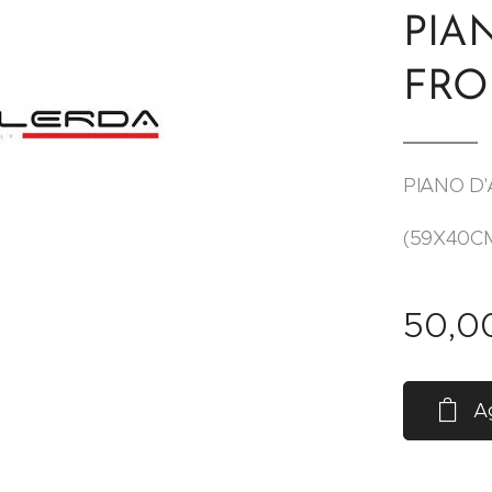
PIA
FRO
PIANO D'
(59X40C
50,0
Ag