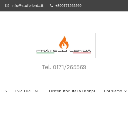
info@stufe-lerda.it
+390171265569
Tel.
0171/265569
OSTI DI SPEDIZIONE
Distributori Italia Bronpi
Chi siamo