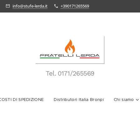
info@stufe-lerda.it
+390171265569
Tel.
0171/265569
OSTI DI SPEDIZIONE
Distributori Italia Bronpi
Chi siamo