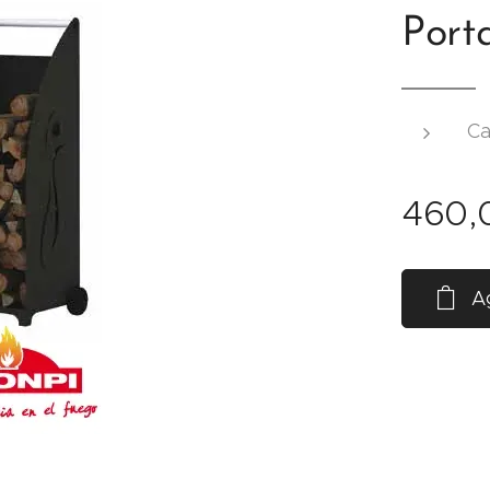
Port
Ca
460,
Ag