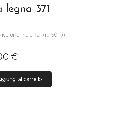
a legna 371
rico di legna di faggio 50 Kg
00
€
giungi al carrello