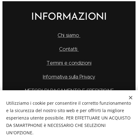
INFORMAZIONI
Chi siamo
Contatti
Termini e condizioni
Informativa sulla Privacy
METODI DI PAGAMENTO E SPEDIZIONE
Utilizziamo i cookie per consentire il corretto funzionamento
e la sicurezza del nostro sito web e per offrirti la migliore
esperienza utente possibile. PER EFFETTUARE UN ACQUISTO
La Feu S.r.l. via Caduti Delle Alpi Apuane 6, Borgo San
DA SMARTPHONE è NECESSARIO CHE SELEZIONI
Dalmazzo CN, Telefono: 0171/265569
UN'OPZIONE.
C.F./P.Iva:
03894760044