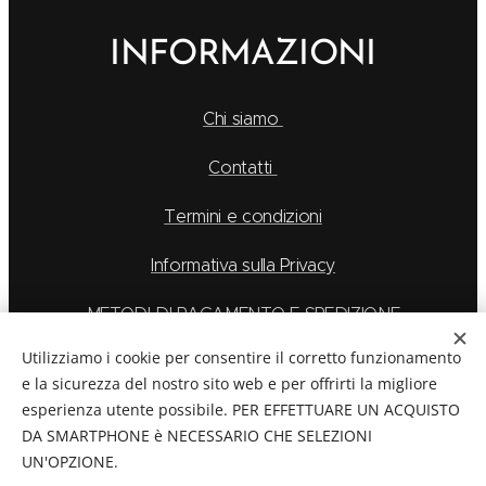
INFORMAZIONI
Chi siamo
Contatti
Termini e condizioni
Informativa sulla Privacy
METODI DI PAGAMENTO E SPEDIZIONE
Utilizziamo i cookie per consentire il corretto funzionamento
e la sicurezza del nostro sito web e per offrirti la migliore
esperienza utente possibile. PER EFFETTUARE UN ACQUISTO
La Feu S.r.l. via Caduti Delle Alpi Apuane 6, Borgo San
DA SMARTPHONE è NECESSARIO CHE SELEZIONI
Dalmazzo CN, Telefono: 0171/265569
UN'OPZIONE.
C.F./P.Iva:
03894760044