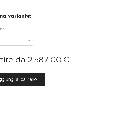
na variante:
rno
tire da
2.587,00
€
giungi al carrello