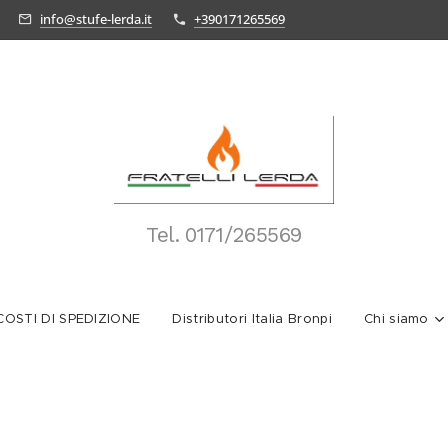
info@stufe-lerda.it
+390171265569
Tel.
0171/265569
OSTI DI SPEDIZIONE
Distributori Italia Bronpi
Chi siamo