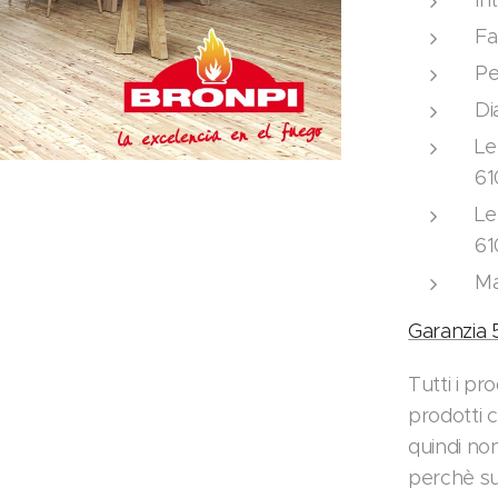
In
Fa
Pe
Di
Le
61
Le
6
Ma
Garanzia 
Tutti i pr
prodotti 
quindi non
perchè su 