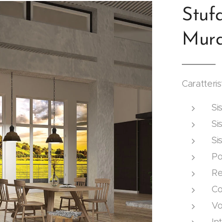
Stuf
Mura
Caratteris
Si
Si
Si
Po
Re
Co
Vo