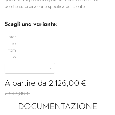
perchè su ordinazione specifica del cliente.
Scegli una variante:
inter
no
forn
o
A partire da
2.126,00
€
2.547,00
€
DOCUMENTAZIONE