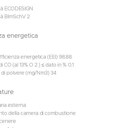
tà ECODESIGN
tà BImSchV 2
nza energetica
efficienza energetica (EEI) 98.88
di CO (al 13% O 2 ) ≤ dato in % 0.1
 di polvere (mg/Nm3) 34
ature
aria esterna
nto della camera di combustione
 cenere