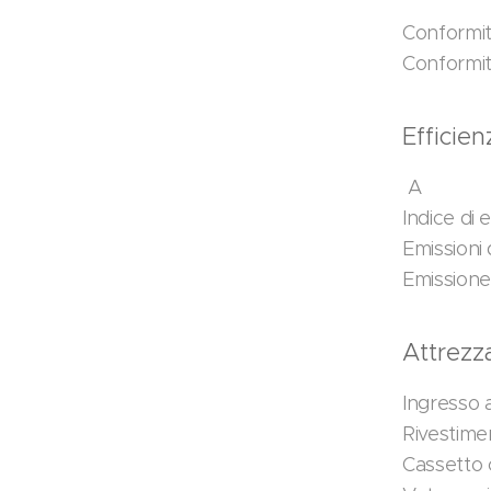
Conformi
Conformi
Efficie
A
Indice di 
Emissioni 
Emissione
Attrezz
Ingresso 
Rivestime
Cassetto