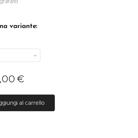
igrafato
na variante:
,00
€
giungi al carrello