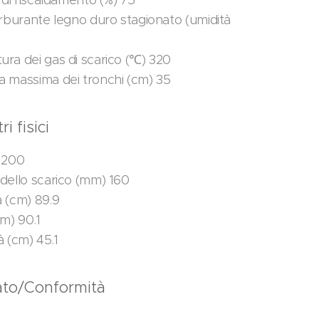
 di riscaldamento (%) 75
arburante legno duro stagionato (umidità
ra dei gas di scarico (℃) 320
 massima dei tronchi (cm) 35
i fisici
 200
dello scarico (mm) 160
 (cm) 89.9
cm) 90.1
à (cm) 45.1
cato/Conformità