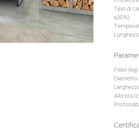
Efficienza
Tipo di c
≤20%)
Temperatu
Lunghezza
Parametr
Peso (kg)
Diametro 
Larghezza
Altezza (
Profondit
Certifi