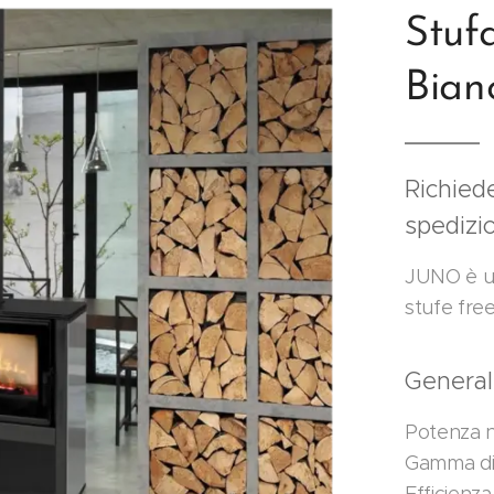
Stuf
Bian
Richiede
spedizi
JUNO è un
stufe fre
Genera
Potenza n
Gamma di 