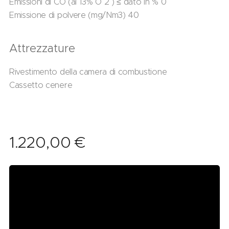
Emissioni di CO (al 13% O 2 ) ≤ dato in % 0
Emissione di polvere (mg/Nm3) 40
Attrezzature
Rivestimento della camera di combustione
Cassetto cenere
1.220,00
€