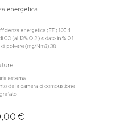
nza energetica
efficienza energetica (EEI) 105.4
di CO (al 13% O 2 ) ≤ dato in % 0.1
 di polvere (mg/Nm3) 38
ature
aria esterna
nto della camera di combustione
igrafato
0,00
€