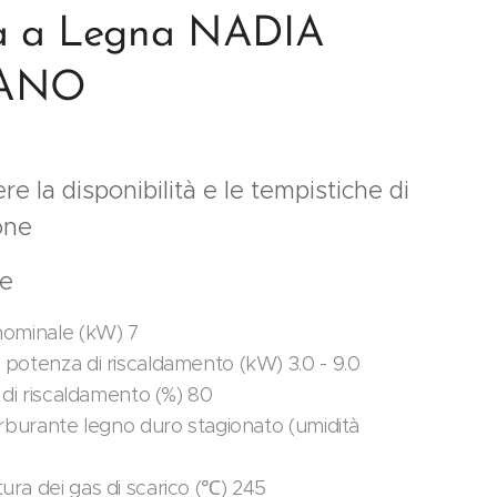
a a Legna NADIA
ANO
re la disponibilità e le tempistiche di
one
le
ominale (kW) 7
potenza di riscaldamento (kW) 3.0 - 9.0
 di riscaldamento (%) 80
arburante legno duro stagionato (umidità
ra dei gas di scarico (℃) 245