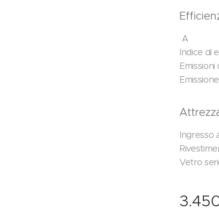
Efficie
A
Indice di 
Emissioni 
Emissione
Attrezz
Ingresso 
Rivestime
Vetro ser
3.45