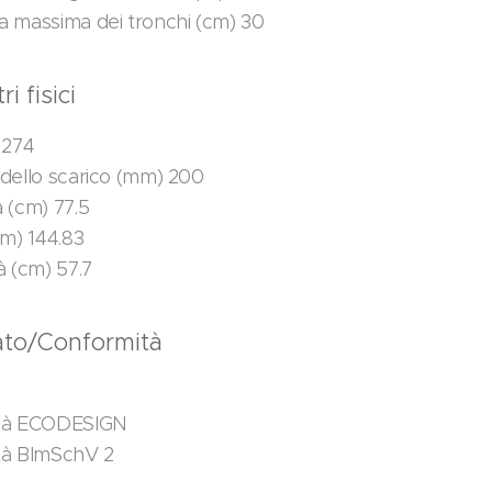
 massima dei tronchi (cm) 30
i fisici
 274
dello scarico (mm) 200
 (cm) 77.5
cm) 144.83
à (cm) 57.7
cato/Conformità
tà ECODESIGN
tà BImSchV 2