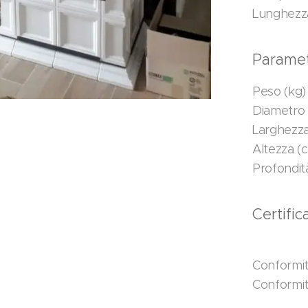
Lunghezza
Parametr
Peso (kg)
Diametro 
Larghezza
Altezza (
Profondit
Certifi
Conformi
Conformi