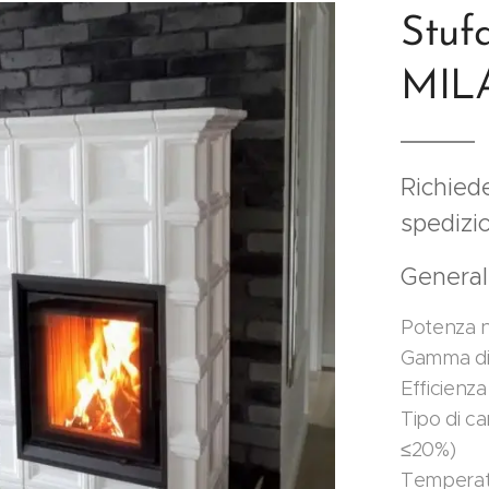
Stuf
MIL
Richiede
spedizi
Genera
Potenza n
Gamma di 
Efficienza
Tipo di c
≤20%)
Temperatu