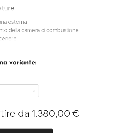
ature
aria esterna
nto della camera di combustione
 cenere
na variante:
tire da
1.380,00
€