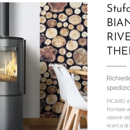
Stuf
BIA
RIV
THE
Richiede
spedizi
PICARD è 
frontale 
visione de
ricerca d