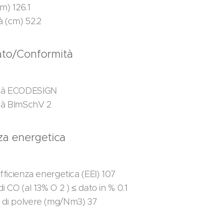
m) 126.1
à (cm) 52.2
cato/Conformità
tà ECODESIGN
tà BImSchV 2
nza energetica
efficienza energetica (EEI) 107
di CO (al 13% O 2 ) ≤ dato in % 0.1
 di polvere (mg/Nm3) 37