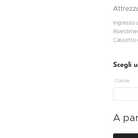
Attrezz
Ingresso 
Rivestime
Cassetto
Scegli u
Colore
A par