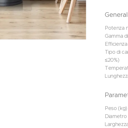
Genera
Potenza n
Gamma di 
Efficienza
Tipo di c
≤20%)
Temperatu
Lunghezza
Parametr
Peso (kg)
Diametro 
Larghezza