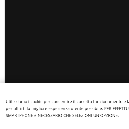
Utilizziamo i cookie per consentire il corretto funzionamento e l
per offrirti la migliore esperienza utente possibile. PER EFF
SMARTPHONE è NECESSARIO CHE SELEZIONI UN'OPZIONE.
La Feu S.r.l. via Caduti Delle