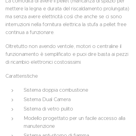
La comodità di avere il pellet (mancanza di spazio per
mettere la legna e durata del riscaldamento prolungata)
ma senza avere elettricità così che anche se ci sono
interruzioni nella fornitura elettrica la stufa a pellet free
continua a funzionare.
Oltretutto non avendo ventole, motori o centraline il
funzionamento è semplificato e puoi dire basta ai pezzi
di ricambio elettronici costosissimi.
Caratteristiche
Sistema doppia combustione
Sistema Dual Camera
Sistema di vetro pulito
Modello progettato per un facile accesso alla
manutenzione
Sistema anti-ritorno di fiamma