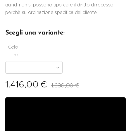
quindi non si possono applicare il diritto di recesso
perchè su ordinazione specifica del cliente.
Scegli una variante:
Colo
re
1.416,00
€
1.690,00
€