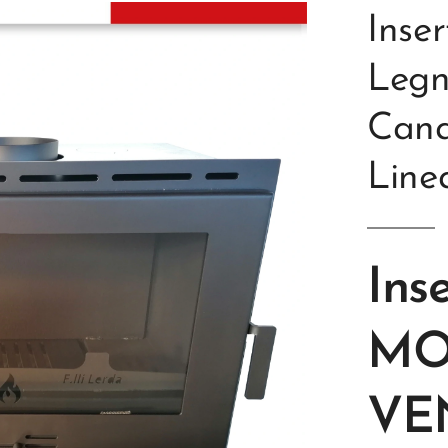
Inse
Legn
Cana
Line
Ins
MO
VE