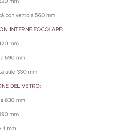
 520 mm
tà con ventola 560 mm
IONI INTERNE FOCOLARE:
 420 mm
za 690 mm
tà utile 330 mm
ONE DEL VETRO:
za 630 mm
 390 mm
e 4 mm