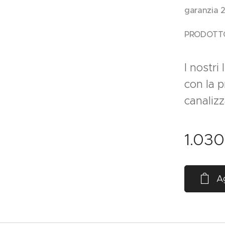
garanzia 2
PRODOTT
I nostri
con la 
canaliz
1.03
Ag