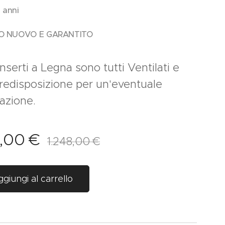
 anni
O NUOVO E GARANTITO
 Inserti a Legna sono tutti Ventilati e
predisposizione per un'eventuale
zazione.
0,00
€
1.248,00
€
giungi al carrello