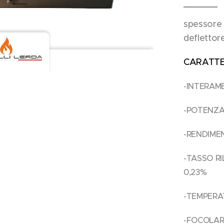
spessore
defletto
CARATTER
-INTERAME
-POTENZA
-RENDIME
-TASSO R
0,23%
-TEMPERAT
-FOCOLAR