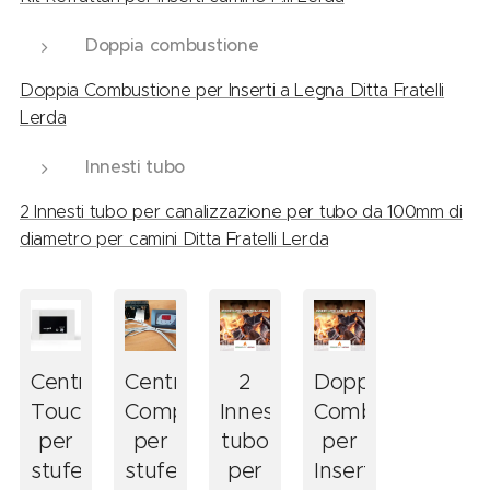
Doppia combustione
Doppia Combustione per Inserti a Legna Ditta Fratelli
Lerda
Innesti tubo
2 Innesti tubo per canalizzazione per tubo da 100mm di
diametro per camini Ditta Fratelli Lerda
Centralina
Centralina
2
Doppia
Touch
Completa
Innesti
Combustione
per
per
tubo
per
stufe
stufe
per
Inserti