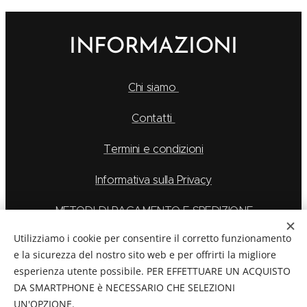
INFORMAZIONI
Chi siamo
Contatti
Termini e condizioni
Informativa sulla Privacy
METODI DI PAGAMENTO E SPEDIZIONE
Utilizziamo i cookie per consentire il corretto funzionamento
e la sicurezza del nostro sito web e per offrirti la migliore
esperienza utente possibile. PER EFFETTUARE UN ACQUISTO
La Feu S.r.l. via Caduti Delle Alpi Apuane 6, Borgo San
DA SMARTPHONE è NECESSARIO CHE SELEZIONI
Dalmazzo CN, Telefono: 0171/265569
UN'OPZIONE.