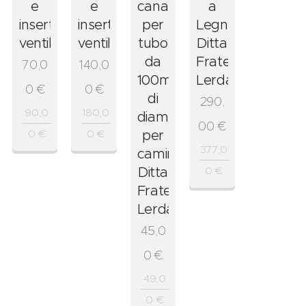
e
e
canalizzazione
a
inserti
inserti
per
Legna
ventilati
ventilati
tubo
Ditta
da
Fratelli
70,0
140,0
100mm
Lerda
0
€
0
€
di
290,
90,0
180,0
diametro
00
€
0
€
0
€
per
377,0
camini
Ditta
0
€
Fratelli
Lerda
45,0
0
€
49,0
0
€