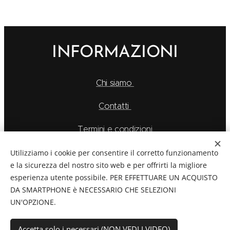
anche il
a marchio
autopulirsi.
rendimento.
Bronpi
Non solo
poichè si è
INFORMAZIONI
riusciti ad
ottenere
prodotti
Chi siamo
molto
ecologici con
Contatti
un design
unico.
Termini e condizioni
Informativa sulla Privacy
Utilizziamo i cookie per consentire il corretto funzionamento
e la sicurezza del nostro sito web e per offrirti la migliore
METODI DI PAGAMENTO E SPEDIZIONE
esperienza utente possibile. PER EFFETTUARE UN ACQUISTO
DA SMARTPHONE è NECESSARIO CHE SELEZIONI
UN'OPZIONE.
Accetta solo i necessari (NON VEDI I VIDEO)