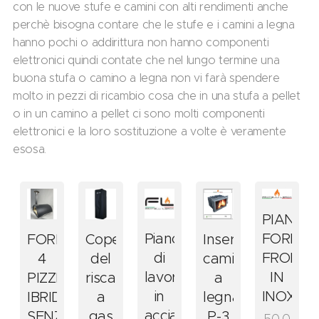
con le nuove stufe e camini con alti rendimenti anche
perchè bisogna contare che le stufe e i camini a legna
hanno pochi o addirittura non hanno componenti
elettronici quindi contate che nel lungo termine una
buona stufa o camino a legna non vi farà spendere
molto in pezzi di ricambio cosa che in una stufa a pellet
o in un camino a pellet ci sono molti componenti
elettronici e la loro sostituzione a volte è veramente
esosa.
PIANO
FORNO
Piano
FORNO
Coperchio
Inserto
ERTO
FRONTA
di
4
del
camino
INO
IN
lavoro
PIZZE
riscaldatore
a
TILATO
INOX
in
IBRIDO
a
legna
IMUM
acciaio
SENZA
gas
P-3