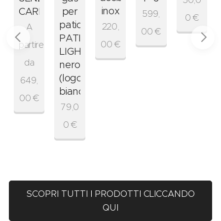
50,0
inox
CARRELLO
per
599,
0
€
patio
220,
A
00
€
PATIO
00
€
partire
LIGHT
da
nero
(logo
649,
bianco)
00
€
79,0
0
€
SCOPRI TUTTI I PRODOTTI CLICCANDO
QUI